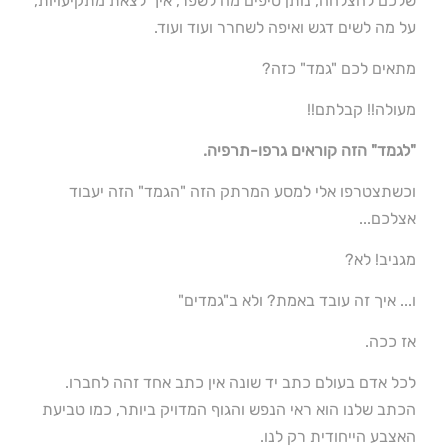
שלכם להצלחה, נותן טיפים מה לשפר, איך לצאת מתקיעויות,
על מה לשים דגש ואיפה לשחרר ועוד ועוד.
מתאים לכם "גמד" כזה?
מעולה!! קבלתם!!
"לגמד" הזה קוראים גרפו-תרפיה.
וכשתצטרפו אלי למסע המרתק הזה "הגמד" הזה יעבוד
אצלכם...
מגניב! לא?
ו... איך זה עובד באמת? ולא ב"גמדים"
אז ככה.
לכל אדם בעולם כתב יד שונה אין כתב אחד זהה לחברו.
הכתב שלנו הוא ראי הנפש והגוף המדויק ביותר, כמו טביעת
האצבע הייחודית רק לנו.