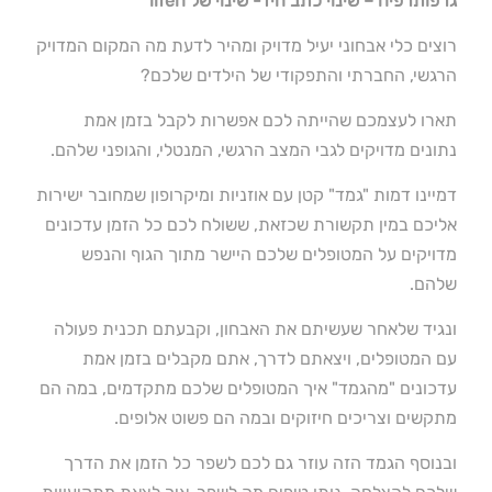
גרפותרפיה – שינוי כתב היד- שינוי של ה
life
רוצים כלי אבחוני יעיל מדויק ומהיר לדעת מה המקום המדויק
הרגשי, החברתי והתפקודי של הילדים שלכם?
תארו לעצמכם שהייתה לכם אפשרות לקבל בזמן אמת
נתונים מדויקים לגבי המצב הרגשי, המנטלי, והגופני שלהם.
דמיינו דמות "גמד" קטן עם אוזניות ומיקרופון שמחובר ישירות
אליכם במין תקשורת שכזאת, ששולח לכם כל הזמן עדכונים
מדויקים על המטופלים שלכם היישר מתוך הגוף והנפש
שלהם.
ונגיד שלאחר שעשיתם את האבחון, וקבעתם תכנית פעולה
עם המטופלים, ויצאתם לדרך, אתם מקבלים בזמן אמת
עדכונים "מהגמד" איך המטופלים שלכם מתקדמים, במה הם
מתקשים וצריכים חיזוקים ובמה הם פשוט אלופים.
ובנוסף הגמד הזה עוזר גם לכם לשפר כל הזמן את הדרך