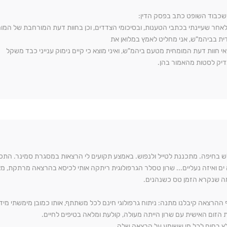
 שכבוד השופט כתב בפסק הדין:
 .לאחר שעיינתי בכתבי הטענות, ובסיכומי הצדדים, וכן בחוות דעת המורחבת של המ
ית בביהמ"ש, אני מחליט לאמץ במלואן את
י חוות דעת המומחית מטעם ביהמ"ש, ואיני מוצא כי קיים נימוק ענייני כבד משקל
יק לסטות מהאמור בהן.
ש בחיפה. מתכננת לטייל ולנפוש. באמצע תקועים לי הרצאות במסגרת סמינר. התכוונת
 ים ואיזה נעליים... שרון טסלר הגרפולוגית ריתקה אותי לכיסא בהרצאה מרתקת, 
ה שנקרא הזמן טס כשנהנים.
 ההרצאה קיבלנו מתנה: ניתוח גרפולוגי חינם לכל משתתף, אותו כמובן מימשתי מידי
 הזום האישית עם שרון הייתה מעולה, קולעת ומלאה בטיפים לחיים.
ץ בחום לכל מי ששומע על הרצאה שלה.