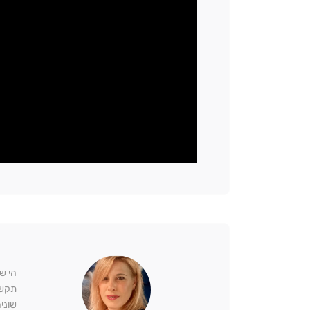
הי שר
תקשי
שוני