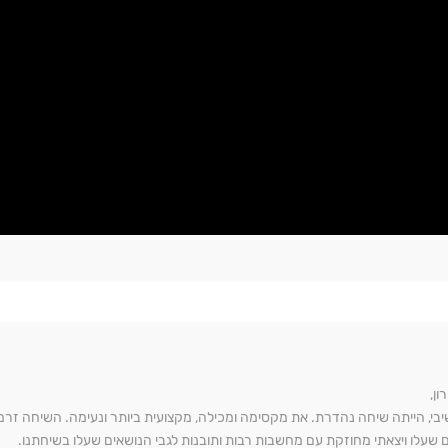
ון,
בי, הייתה שיחה נהדרת. את מקסימה ומכילה, מקצועית ביותר ונעימה. השיחה זרמ
ם שעלו ויצאתי מחוזקת עם מחשבות רבות ותובנות לגבי הנושאים שעלו בשיחתנו.