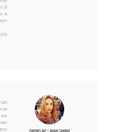
קוהר
5. למעשה, חוות דעתך הכריעה את התיק לטובת מרשי, הסירה את החרב שהונחה מעל ראשו ותיקנה את העוול העצום שנעשה לו.
6. 
דעת 
בכבו
חברי
אני 
היא 
רואי
הזמנ
משאבי אנוש - יום האישה