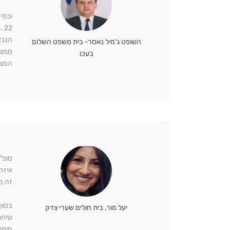
וכפי
22
הנגד
השופט ג'מיל נאסר- בית משפט השלום
ממצא
בעכו
המצד
סופ"
איזה
זה מ
בסוף
יעל מור. בית חולים שערי צדק
שיחת
מומל