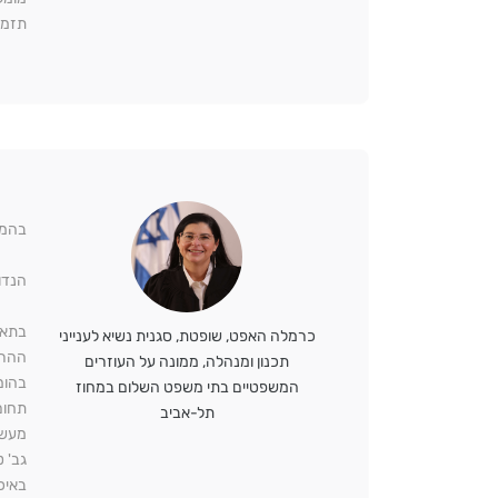
תזמי
בהמש
הנדו
בתאריך 15/6/2023 העבירה גב' שרון טסלר הרצאה בפני עוזרי
כרמלה האפט, שופטת, סגנית נשיא לענייני
ההרצ
תכנון ומנהלה, ממונה על העוזרים
בהומ
המשפטיים בתי משפט השלום במחוז
תחום
תל-אביב
מעשי
גב' 
באיכו