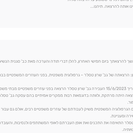
נו אותה להרצאה. תיהנו...
ך להרצאתך ביום חמישי האחרון, להלן דברי תודה והערכה מאת כב' סגנית הנש
ן: הרצאתה של גב' שרון טסלר – גרפולוגית משפטית, בפני העוזרים המשפטיים בב
ם משפטיים מבתי משפט השלום במחוז תל אביב, בתחום עיסוקה.
אה היתה מרתקת, ולוותה בדוגמאות רבות ממקרים אמיתיים בהם עסקה גב' טסלר. ה
ור.
 הגרפולוגיה המשפטית משיק לעבודתם של עוזרים משפטיים רבים, אולם גם עבור
רה ומעניינת.
טסלר התאימה את התכנים ואת אופן העברתם לאופי המשתתפים ולנסיבות, והעובד
יותיה.