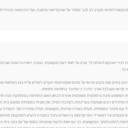
מבקשת להודות מקרב לב לגב' טסלר על שהקדישה מזמנה, ועל ההרצאה הנהדרת.
 דבריי אבקש להודות לך שרון על חוות דעת מקצועית, הגונה, ראויה ורהוטה שבזכות
כך.
ענייננו בתיק שבו נתבע מרשי על סכום אסטרונומי הקרוב למיליון ש"ח בגין המחאה 
 מרשי טען לכל אורך הדרך כי מדובר בחתימה מזויפת.
בית המשפט מינה גרפולוגית משפטית אחרת לבחון האם החתימה במחלוקת הנה חתי
ח מחדלים רבים שנתגלו בעריכתה, למרבה המזל, את מונית כמומחית מטעם בית 
מיד עם מינויך כמומחית, פעלת בצורה עניינית, מקצועית, יעילה ומהירה תוך הקפדה
ים פעמיים עד למשרדי הפרקליטות בירושלים והכל במטרה להגיע למסקנות מהימנות
בדומה להתנהלותך המקצועית, כך גם חוות הדעת שהונחה בסופו של יום בפני בית ה