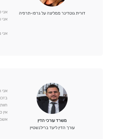
אני 
דורית גוטדינר ממליצה על גרפו-תרפיה
אני 
אני מ
אני 
בזכו
חוות
אין 
אשמח
משרד עורכי הדין
עורך הדין ליעד ברילנשטיין